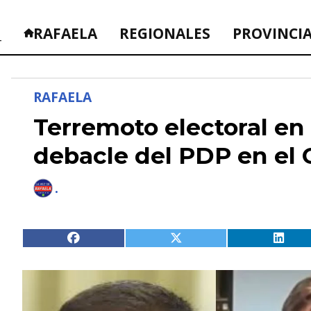
_
RAFAELA
REGIONALES
PROVINCI
RAFAELA
Terremoto electoral en R
debacle del PDP en el 
.