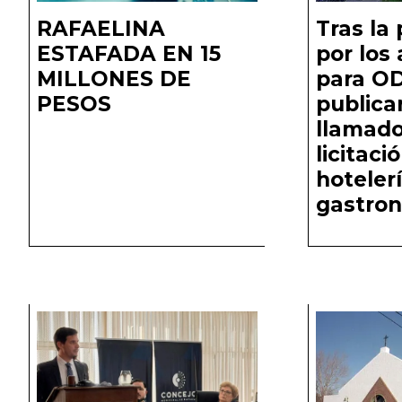
RAFAELINA
Tras la
ESTAFADA EN 15
por los
MILLONES DE
para O
PESOS
publica
llamado
licitaci
hoteler
gastro