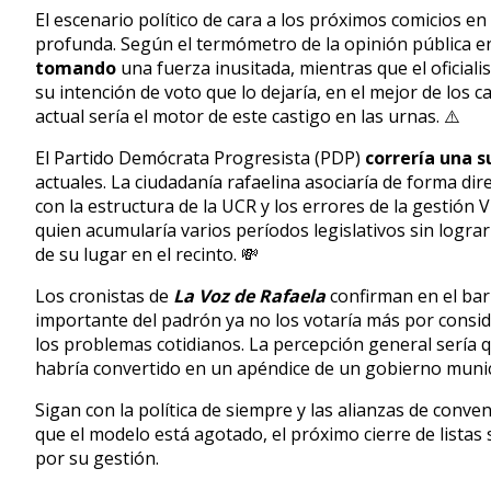
El escenario político de cara a los próximos comicios e
profunda. Según el termómetro de la opinión pública en
tomando
una fuerza inusitada, mientras que el oficia
su intención de voto que lo dejaría, en el mejor de los 
actual sería el motor de este castigo en las urnas. ⚠️
El Partido Demócrata Progresista (PDP)
correría una s
actuales. La ciudadanía rafaelina asociaría de forma dir
con la estructura de la UCR y los errores de la gestión 
quien acumularía varios períodos legislativos sin logra
de su lugar en el recinto. 💸
Los cronistas de
La Voz de Rafaela
confirman en el bar
importante del padrón ya no los votaría más por consi
los problemas cotidianos. La percepción general sería qu
habría convertido en un apéndice de un gobierno munici
Sigan con la política de siempre y las alianzas de conv
que el modelo está agotado, el próximo cierre de listas s
por su gestión.