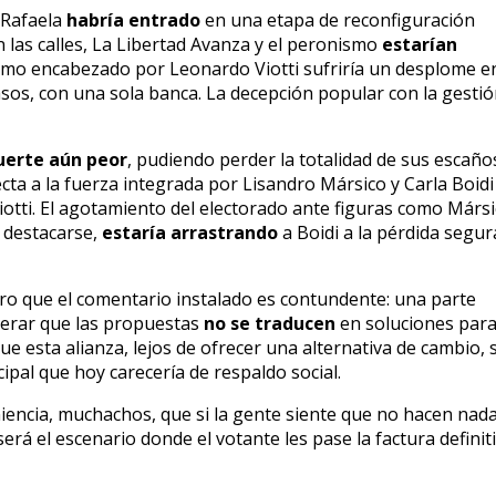
n Rafaela
habría entrado
en una etapa de reconfiguración
 las calles, La Libertad Avanza y el peronismo
estarían
lismo encabezado por Leonardo Viotti sufriría un desplome e
casos, con una sola banca. La decepción popular con la gesti
uerte aún peor
, pudiendo perder la totalidad de sus escaño
ecta a la fuerza integrada por Lisandro Mársico y Carla Boidi
Viotti. El agotamiento del electorado ante figuras como Mársi
r destacarse,
estaría arrastrando
a Boidi a la pérdida segur
ro que el comentario instalado es contundente: una parte
derar que las propuestas
no se traducen
en soluciones par
e esta alianza, lejos de ofrecer una alternativa de cambio, 
pal que hoy carecería de respaldo social.
eniencia, muchachos, que si la gente siente que no hacen nada
erá el escenario donde el votante les pase la factura definit