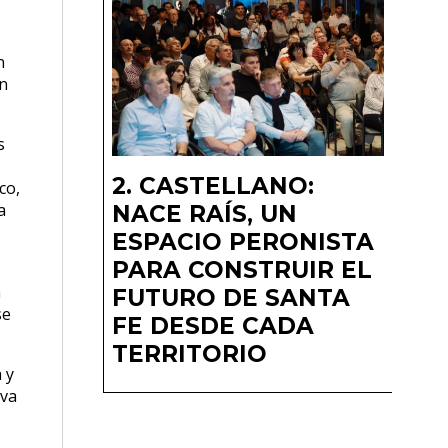
n
ón
s
CASTELLANO:
co,
a
NACE RAÍS, UN
ESPACIO PERONISTA
PARA CONSTRUIR EL
a
FUTURO DE SANTA
se
FE DESDE CADA
TERRITORIO
 y
iva