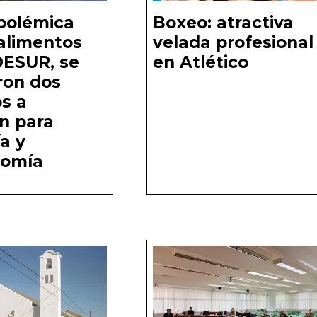
 polémica
Boxeo: atractiva
 alimentos
velada profesional
DESUR, se
en Atlético
ron dos
s a
ón para
ía y
nomía