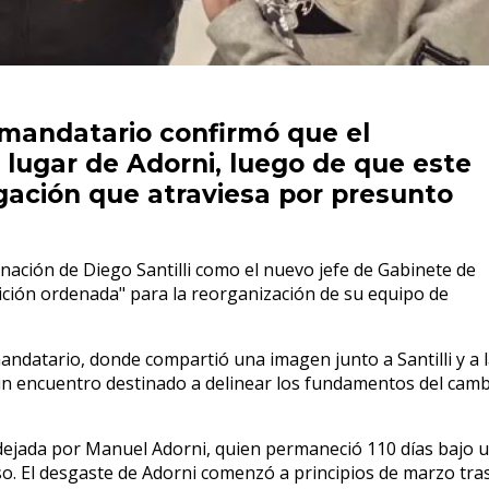
l mandatario confirmó que el
n lugar de Adorni, luego de que este
gación que atraviesa por presunto
gnación de Diego Santilli como el nuevo jefe de Gabinete de
nsición ordenada" para la reorganización de su equipo de
 mandatario, donde compartió una imagen junto a Santilli y a 
s un encuentro destinado a delinear los fundamentos del cam
e dejada por Manuel Adorni, quien permaneció 110 días bajo 
so. El desgaste de Adorni comenzó a principios de marzo tra