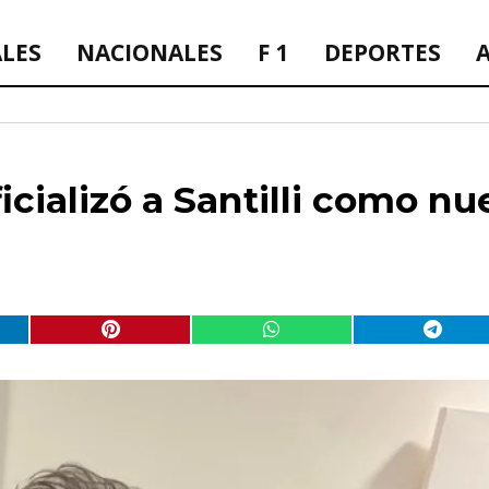
ALES
NACIONALES
F 1
DEPORTES
icializó a Santilli como n