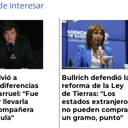
e interesar
lvió a
Bullrich defendió l
diferencias
reforma de la Ley
arruel: "Fue
de Tierras: "Los
 llevarla
estados extranjero
ompañera
no pueden compra
ula"
un gramo, punto"