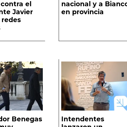
contra el
nacional y a Bianc
nte Javier
en provincia
n redes
s
dor Benegas
Intendentes
 muy
lanzaron un