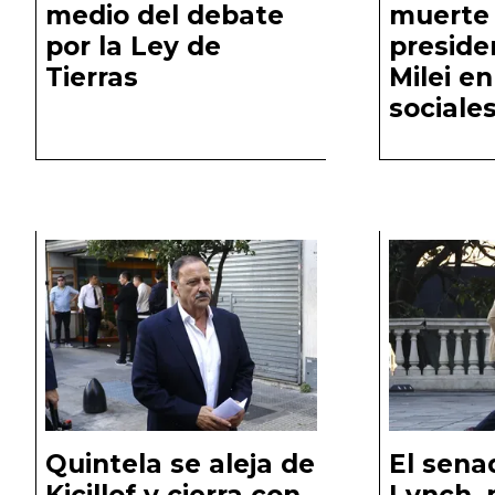
medio del debate
muerte 
por la Ley de
preside
Tierras
Milei e
sociale
Quintela se aleja de
El sena
Kicillof y cierra con
Lynch,